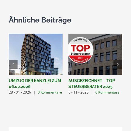
Ähnliche Beiträge
UMZUG DER KANZLEI ZUM
AUSGEZEICHNET – TOP
A
06.02.2026
STEUERBERATER 2025
S
28 - 01 - 2026
|
0 Kommentare
5 - 11 - 2025
|
0 Kommentare
2